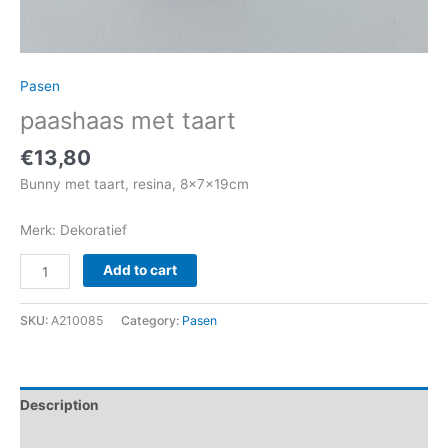
Pasen
paashaas met taart
€
13,80
Bunny met taart, resina, 8x7x19cm
Merk: Dekoratief
Add to cart
SKU:
A210085
Category:
Pasen
Description
Reviews (0)