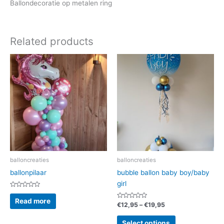
Ballondecoratie op metalen ring
Related products
balloncreaties
balloncreaties
ballonpilaar
bubble ballon baby boy/baby
girl
Rated
0
Read more
out
Rated
€
12,95
–
€
19,95
of
0
5
out
of
Select options